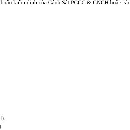
êu chuẩn kiểm định của Cảnh Sát PCCC & CNCH hoặc cá
í).
.