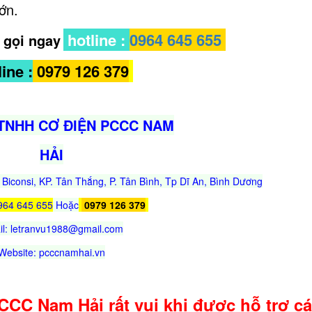
ớn.
hotline :
0964 645 655
, gọi ngay
ine :
0979 126 379
TNHH CƠ ĐIỆN PCCC NAM
HẢI
Biconsi, KP. Tân Thắng, P. Tân Bình, Tp Dĩ An, Bình Dương
964 645 655
Hoặc
0979 126 379
l: letranvu1988@gmail.com
Website: pcccnamhai.vn
CC Nam Hải rất vui khi được hỗ trợ c