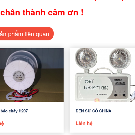
 chân thành cảm ơn !
ản phẩm liên quan
 báo cháy H207
ĐÈN SỰ CỐ CHINA
hệ
Liên hệ