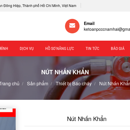
Tân Đông Hiệp, Thành phố Hồ Chí Minh, Việt Nam
Email
ketoanpcccnamhai@gma
RÌNH
DỊCH VỤ
HỒ SƠ NĂNG LỰC
TIN TỨC
BÁO GIÁ
NÚT NHẤN KHẨN
Trang chủ
Sản phẩm
Thiết bị Báo cháy
Nút Nhấn Khẩ
Nút Nhấn Khẩn