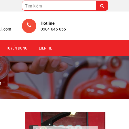
Hotline
il.com
0964 645 655
TUYỂN DỤNG
LIÊN HỆ
n